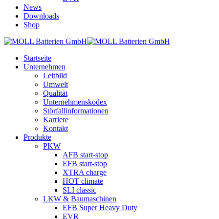
News
Downloads
Shop
Startseite
Unternehmen
Leitbild
Umwelt
Qualität
Unternehmenskodex
Störfallinformationen
Karriere
Kontakt
Produkte
PKW
AFB start-stop
EFB start-stop
XTRA charge
HOT climate
SLI classic
LKW & Baumaschinen
EFB Super Heavy Duty
EVR