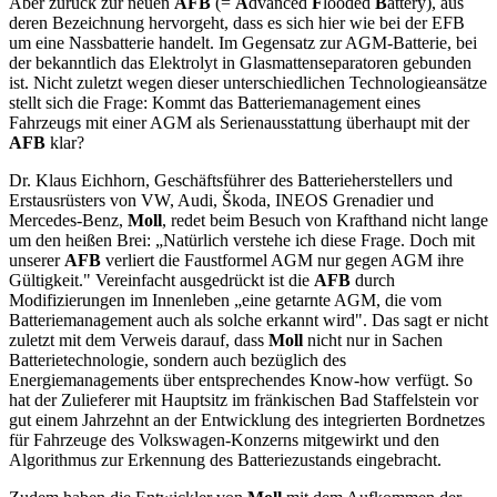
Aber zurück zur neuen
AFB
(=
A
dvanced
F
looded
B
attery), aus
deren Bezeichnung hervorgeht, dass es sich hier wie bei der EFB
um eine Nassbatterie handelt. Im Gegensatz zur AGM-Batterie, bei
der bekanntlich das Elektrolyt in Glasmattenseparatoren gebunden
ist. Nicht zuletzt wegen dieser unterschiedlichen Technologieansätze
stellt sich die Frage: Kommt das Batteriemanagement eines
Fahrzeugs mit einer AGM als Serienausstattung überhaupt mit der
AFB
klar?
Dr. Klaus Eichhorn, Geschäftsführer des Batterieherstellers und
Erstausrüsters von VW, Audi, Škoda, INEOS Grenadier und
Mercedes-Benz,
Moll
, redet beim Besuch von Krafthand nicht lange
um den heißen Brei: „Natürlich verstehe ich diese Frage. Doch mit
unserer
AFB
verliert die Faustformel AGM nur gegen AGM ihre
Gültigkeit." Vereinfacht ausgedrückt ist die
AFB
durch
Modifizierungen im Innenleben „eine getarnte AGM, die vom
Batteriemanagement auch als solche erkannt wird". Das sagt er nicht
zuletzt mit dem Verweis darauf, dass
Moll
nicht nur in Sachen
Batterietechnologie, sondern auch bezüglich des
Energiemanagements über entsprechendes Know-how verfügt. So
hat der Zulieferer mit Hauptsitz im fränkischen Bad Staffelstein vor
gut einem Jahrzehnt an der Entwicklung des integrierten Bordnetzes
für Fahrzeuge des Volkswagen-Konzerns mitgewirkt und den
Algorithmus zur Erkennung des Batteriezustands eingebracht.