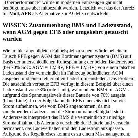
„Überperformance" würde in modernen Fahrzeugen gar nicht
benötigt, muss aber mitbezahlt werden. Letztlich war das der Anreiz
für
Moll
,
AFB
als Alternative zur AGM zu entwickeln.
WISSEN: Zusammenhang BMS und Ladezustand,
wenn AGM gegen EFB oder umgekehrt getauscht
würden
Wie im hier abgebildeten Fallbeispiel zu sehen, würde bei einem
Tausch EFB gegen AGM das Bordmanagementsystem (BMS) auf
Basis der unterschiedlichen Ruhespannung der beiden Batterietypen
(bei 70% SoC: AGM = 12,58V, EFB = 12,53V) von einem falschen
Ladezustand der vermeintlich im Fahrzeug befindlichen AGM
ausgehen und einen fehlerhaften Ladestrom einstellen. Das Problem:
Die tatsächlich verbaute EFB verfügt in diesem Beispiel über einen
Ladezustand von 73% (rote Linie), während ein BMS für AGMs
aufgrund des Spannungslevels dieser Batterie von 70% ausgeht
(blaue Linie). In der Folge kann die EFB einerseits nicht so viel
Strom aufnehmen, wie vom BMS angenommen, da mit
zunehmendem Ladezustand die Stromaufnahmefähigkeit sinkt.
Andererseits interpretiert das BMS die vermeintlich zu niedrige
Stromaufnahme als Alterung/Verschleiß der Batterie und versucht
permanent, das Ladeverhalten und den Ladestrom anzupassen.
Aufgrund des Regelkreises kommt es zu einem Missmanagement,