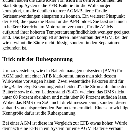
Zudem haben die Entwickler von
Moll
mit dem Aufkommen der
Start-Stopp-Systeme die EFB-Batterie für die Wolfsburger
konzipiert, um die deutlich teurere AGM-Batterie für die
Serienanwendungen einsparen zu können. Ein weiterer Pluspunkt
der EFB, die quasi die Basis für die
AFB
bildet: Sie lässt sich auch
in heißere Bereiche im Motorraum verbauen, für die AGMs
aufgrund ihrer höheren Temperaturempfindlichkeit weniger geeignet
sind. Das liegt am komplett anderen Innenaufbau der AGM, bei der
wie erwähnt die Säure nicht flüssig, sondern in den Separatoren
gebunden ist.
Trick mit der Ruhespannung
Um zu verstehen, wie ein Batteriemanagementsystem (BMS) für
AGM auch mit einer
AFB
klarkommt, muss man sich dessen
Wirkweise vor Augen halten. Zwei wesentliche Faktoren sind für
die „Batterietyp-Erkennung entscheidend": die Stromaufnahme der
Batterie sowie deren Ladezustand (SoC), welchen das BMS nicht
unter 60 Prozent absinken und nicht über 90 Prozent aufladen lässt.
Wobei das BMS den SoC nicht direkt messen kann, sondern diesen
anhand von entsprechenden Parametern ermittelt. Eine sehr wichtige
Kenngröße dafür ist die Ruhespannung.
Bei einer AGM ist diese im Vergleich zur EFB etwas höher. Würde
demnach eine EFB in ein System für eine AGM-Batterie verbaut