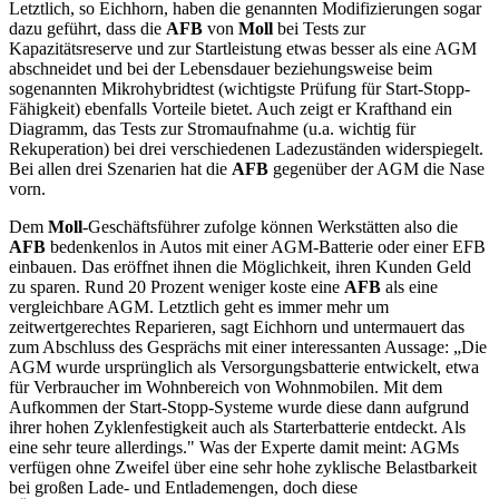
Letztlich, so Eichhorn, haben die genannten Modifizierungen sogar
dazu geführt, dass die
AFB
von
Moll
bei Tests zur
Kapazitätsreserve und zur Startleistung etwas besser als eine AGM
abschneidet und bei der Lebensdauer beziehungsweise beim
sogenannten Mikrohybridtest (wichtigste Prüfung für Start-Stopp-
Fähigkeit) ebenfalls Vorteile bietet. Auch zeigt er Krafthand ein
Diagramm, das Tests zur Stromaufnahme (u.a. wichtig für
Rekuperation) bei drei verschiedenen Ladezuständen widerspiegelt.
Bei allen drei Szenarien hat die
AFB
gegenüber der AGM die Nase
vorn.
Dem
Moll
-Geschäftsführer zufolge können Werkstätten also die
AFB
bedenkenlos in Autos mit einer AGM-Batterie oder einer EFB
einbauen. Das eröffnet ihnen die Möglichkeit, ihren Kunden Geld
zu sparen. Rund 20 Prozent weniger koste eine
AFB
als eine
vergleichbare AGM. Letztlich geht es immer mehr um
zeitwertgerechtes Reparieren, sagt Eichhorn und untermauert das
zum Abschluss des Gesprächs mit einer interessanten Aussage: „Die
AGM wurde ursprünglich als Versorgungsbatterie entwickelt, etwa
für Verbraucher im Wohnbereich von Wohnmobilen. Mit dem
Aufkommen der Start-Stopp-Systeme wurde diese dann aufgrund
ihrer hohen Zyklenfestigkeit auch als Starterbatterie entdeckt. Als
eine sehr teure allerdings." Was der Experte damit meint: AGMs
verfügen ohne Zweifel über eine sehr hohe zyklische Belastbarkeit
bei großen Lade- und Entlademengen, doch diese