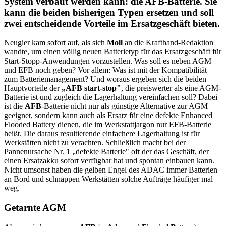
System verbaut werden kann: die AFB-Batterie. Sie
kann die beiden bisherigen Typen ersetzen und soll
zwei entscheidende Vorteile im Ersatzgeschäft bieten.
Neugier kam sofort auf, als sich
Moll
an die Krafthand-Redaktion
wandte, um einen völlig neuen Batterietyp für das Ersatzgeschäft für
Start-Stopp-Anwendungen vorzustellen. Was soll es neben AGM
und EFB noch geben? Vor allem: Was ist mit der Kompatibilität
zum Batteriemanagement? Und woraus ergeben sich die beiden
Hauptvorteile der
„AFB start-stop"
, die preiswerter als eine AGM-
Batterie ist und zugleich die Lagerhaltung vereinfachen soll? Dabei
ist die
AFB
-Batterie nicht nur als günstige Alternative zur AGM
geeignet, sondern kann auch als Ersatz für eine defekte Enhanced
Flooded Battery dienen, die im Werkstattjargon nur EFB-Batterie
heißt. Die daraus resultierende einfachere Lagerhaltung ist für
Werkstätten nicht zu verachten. Schließlich macht bei der
Pannenursache Nr. 1 „defekte Batterie" oft der das Geschäft, der
einen Ersatzakku sofort verfügbar hat und spontan einbauen kann.
Nicht umsonst haben die gelben Engel des ADAC immer Batterien
an Bord und schnappen Werkstätten solche Aufträge häufiger mal
weg.
Getarnte AGM