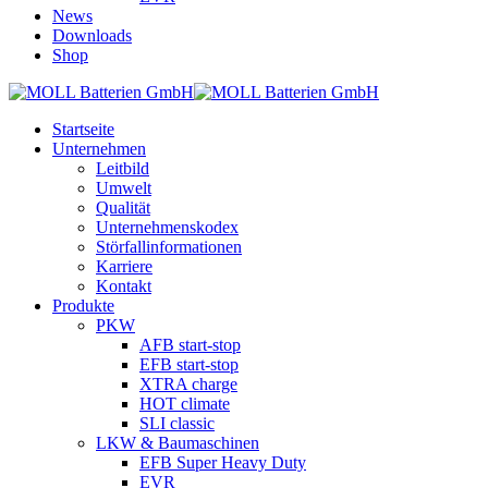
News
Downloads
Shop
Startseite
Unternehmen
Leitbild
Umwelt
Qualität
Unternehmenskodex
Störfallinformationen
Karriere
Kontakt
Produkte
PKW
AFB start-stop
EFB start-stop
XTRA charge
HOT climate
SLI classic
LKW & Baumaschinen
EFB Super Heavy Duty
EVR