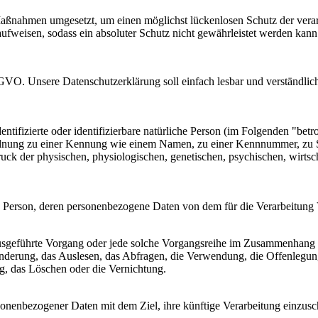
Maßnahmen umgesetzt, um einen möglichst lückenlosen Schutz der vera
aufweisen, sodass ein absoluter Schutz nicht gewährleistet werden kann
VO. Unsere Datenschutzerklärung soll einfach lesbar und verständlich 
ntifizierte oder identifizierbare natürliche Person (im Folgenden "betro
uordnung zu einer Kennung wie einem Namen, zu einer Kennnummer, zu 
 der physischen, physiologischen, genetischen, psychischen, wirtschaft
liche Person, deren personenbezogene Daten von dem für die Verarbeitung
en ausgeführte Vorgang oder jede solche Vorgangsreihe im Zusammenhang
nderung, das Auslesen, das Abfragen, die Verwendung, die Offenlegun
ng, das Löschen oder die Vernichtung.
sonenbezogener Daten mit dem Ziel, ihre künftige Verarbeitung einzus