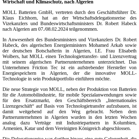
Wirtschaft und Klimaschutz, nach Algerien
MOLL Batterien GmbH, vertreten durch den Geschäftsführer Dr.
Klaus Eichhorn, hat an der Wirtschaftsdelegationsreise des
Vizekanzlers und Bundeswirtschaftsministers Dr. Robert Habeck
nach Algerien am 07./08.02.2024 teilgenommen.
In Anwesenheit des Bundesministers und Vizekanzlers Dr. Robert
Habeck, des algerischen Energieministers Mohamed Arkab sowie
der deutschen Botschafterin in Algerien, I.E. Frau Elisabeth
Wolbers, hat MOLL einen Technologietransfer- und Lizenzvertrag
mit seinem algerischen Partnerunternehmen unterzeichnet. Das
Unternehmen Friction Tec ist ein aufstrebender Hersteller von
Energiespeichern in Algerien, der die innovative MOLL-
Technologie in sein Produktportfolio einführen möchte.
Die neue Strategie von MOLL, neben der Produktion von Batterien
für die Automobilindustrie, für mobile Spezialanwendungen sowie
für den Ersatzmarkt, den Geschäftsbereich „Internationales
Lizenzgeschäft“ auf Basis von Technologietransfer aufzubauen, ist
damit weitgehend auf den Weg gebracht. Neben dem
Partnerunternehmen in Algerien wurden in den letzten Wochen
analog dazu Verträge mit Industriepartnern in Kolumbien,
Armenien, Katar und dem Vereinigten Königreich abgeschlossen.
Die Delegationsreise war darüber hinaus eine gute Gelegenheit, die